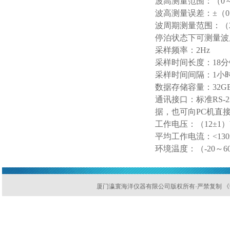
波高测量范围：（
0
波高测量误差：
±（
0
波周期测量范围：（
停泊状态下可测量波
采样频率：
2Hz
采样时间长度：
18
分
采样时间间隔：
1
小
数据存储容量：
32G
通讯接口：标准
RS-2
据，也可向
PC
机直
工作电压：（
12
±
1
）
平均工作电流：
<13
环境温度：（
-20
～
6
厦门瀛寰海洋仪器有限公司版权所有·严禁复制 