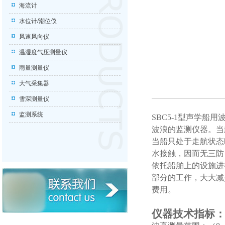
海流计
水位计/潮位仪
风速风向仪
温湿度气压测量仪
雨量测量仪
大气采集器
雪深测量仪
监测系统
SBC5-1
型声学船用
波浪的监测仪器。当
当船只处于走航状态
水接触，因而无三防
依托船舶上的设施进
部分的工作，大大减
费用。
仪器技术指标